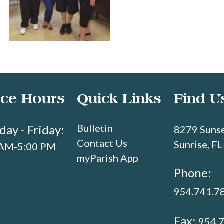
ice Hours
Quick Links
Find U
Bulletin
ay - Friday:
8279 Sunse
Contact Us
Sunrise, F
 AM-5:00 PM
myParish App
Phone:
954.741.7
Fax:
954.