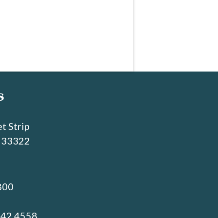
s
t Strip
L 33322
800
742.4558