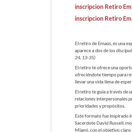
inscripcion Retiro E
inscripcion Retiro E
El retiro de Emaús, es una e
aparece a dos de los discípu
24, 13-35)
El retiro te ofrece una oport
ofreciéndote tiempo para ref
llevar una vida llena de espe
El retiro te guía a través de 
relaciones interpersonales p
prioridades y propósitos.
Este formato fue inspirado in
Sacerdote David Russell, mont
Miami, con el objetivo claro d