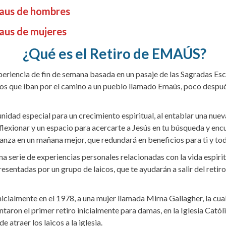
maus de hombres
maus de mujeres
¿Qué es el Retiro de EMAÚS?
xperiencia de fin de semana basada en un pasaje de las Sagradas Esc
los que iban por el camino a un pueblo llamado Emaús, poco despué
unidad especial para un crecimiento espiritual, al entablar una nuev
lexionar y un espacio para acercarte a Jesús en tu búsqueda y encu
ranza en un mañana mejor, que redundará en beneficios para ti y tod
una serie de experiencias personales relacionadas con la vida espirit
resentadas por un grupo de laicos, que te ayudarán a salir del reti
icialmente en el 1978, a una mujer llamada Mirna Gallagher, la cual
aron el primer retiro inicialmente para damas, en la Iglesia Católi
e atraer los laicos a la iglesia.