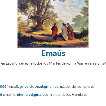
Emaús
en Español se reune todos los Martes de 7pm a 9pm en el salon #
-0664
email:
griselclopez@gmail.com
,Lider de las mujeres
46
email:
erniemalv@gmail.com
Lider de los Hombres